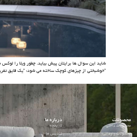
شاید این سوال ها برایتان پیش بیاید. چطور ویلا را لوکس
“خوشبختی از چیزهای کوچک ساخته می شود: “یک قایق تفر
محصولات
درباره ما
محصولات داخلی
تاریخچه
محصولات وارداتی
تندیس ها