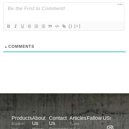
2048
{}
[+]
0
COMMENTS
Products
About
Contact
Articles
Fallow US!
Us
Us
Made in
Types