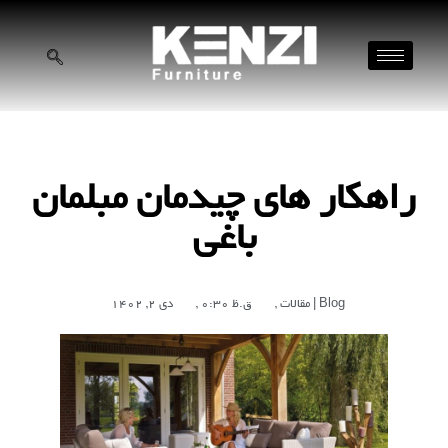
راهکار های چیدمان مبلمان
باغی
مقالات | Blog
,
0:30 ق.ظ
,
دی 2, 1402