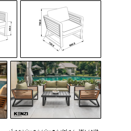
خانه
/
داخلی
/
مبلمان نیم ست
/ نیم ست نیویورک