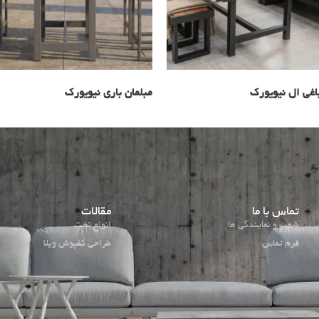
اغی ال نیویورک
مبلمان باری نیویورک
تماس با ما
مقالات
شعب و نمایندگی ها
انواع تخت
فرم تماس
طراحی کفپوش ویلا