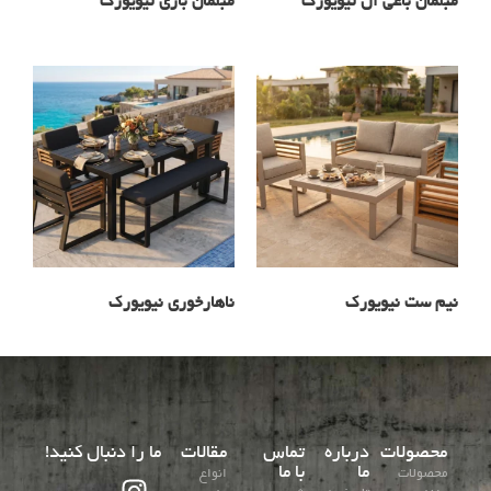
مبلمان باغی ال نیویورک
مبلمان باری نیویورک
نیم ست نیویورک
ناهارخوری نیویورک
محصولات
درباره
تماس
مقالات
ما را دنبال کنید!
ما
با ما
محصولات
انواع