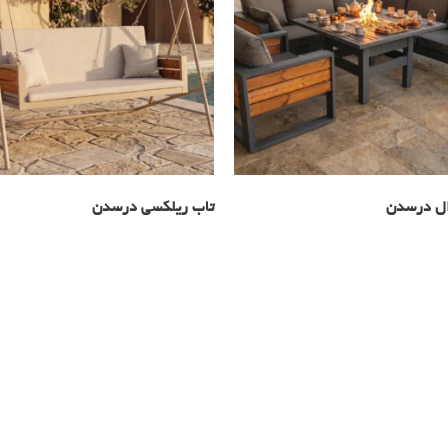
ال درسدن
تاب ریلکسی درسدن