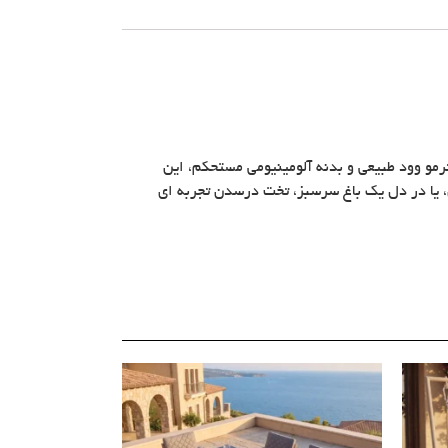
رمو وود طبیعی و بدنه آلومینیومی مستحکم، این
س، یا در دل یک باغ سرسبز، تخت درسدن تجربه ای