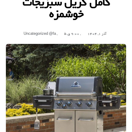
کامل گریل سبزیجات
خوشمزه
آذر 1, 1404
,
9:00 ق.ظ
,
Uncategorized @fa