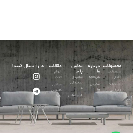
محصولات
درباره
تماس
مقالات
ما را دنبال کنید!
ما
با ما
محصولات
انواع
تاریخچه
شعب و
داخلی
تخت
نمایندگی
تندیس
محصولات
طراحی
ها
ها
وارداتی
کفپوش
فرم تماس
ویلا