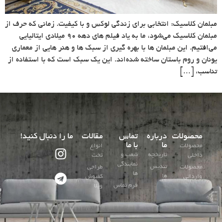
مبلمان کلاسیک: انتخابی برای زندگی لوکس و با کیفیت. زمانی که حرف از
مبلمان کلاسیک می‌شود، ما به یاد فیلم های دهه 90 میلادی ایتالیایی
می‌افتیم. این مبلمان ها با بهره گیری از سبک ها و هنر هایی از معماری
یونان و روم باستان ساخته شده‌اند. این یک سبک است که با استفاده از
تناسب، […]
محصولات
درباره
تماس
مقالات
ما را دنبال کنید!
ما
با ما
محصولات
انواع
تاریخچه
شعب و
داخلی
تخت
نمایندگی
تندیس
محصولات
طراحی
ها
ها
وارداتی
کفپوش
فرم تماس
ویلا