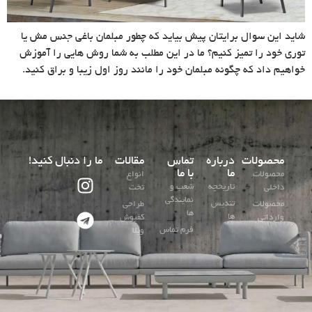
شاید این سوال برایتان پیش بیاید که چطور مبلمان باغی جنس مش یا
توری خود را تمیز کنیم؟ ما در این مطلب به شما روش هایی را آموزش
خواهیم داد که چگونه مبلمان خود را مانند روز اول زیبا و براق کنید.
محصولات
درباره
تماس
مقالات
ما را دنبال کنید!
ما
با ما
محصولات
انواع
تاریخچه
شعب و
داخلی
تخت
نمایندگی
تندیس
محصولات
طراحی
ها
ها
وارداتی
کفپوش
فرم تماس
ویلا