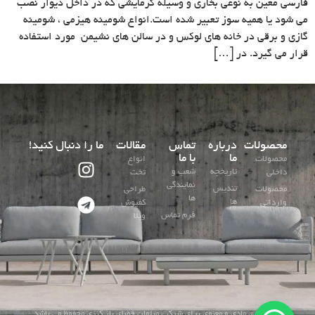
فارسی معین به نوعی بخاری و وسیله گرمایشی که در داخل دیوار نصب
می شود یا همیه سوز تعبیر شده است.انواع شومینه هیزمی ، شومینه
گازی و برقی در خانه های لوکس و در سالن های نشیمن مورد استفاده
قرار می گیرد. در […]
محصولات
درباره
تماس
مقالات
ما را دنبال کنید!
ما
با ما
محصولات
انواع
تاریخچه
شعب و
داخلی
تخت
نمایندگی
تندیس
محصولات
طراحی
ها
ها
وارداتی
کفپوش
فرم تماس
ویلا
کلیه حقوق مادی و معنوی برای شرکت مبلمان فضای باز کنزی محفوظ می باشد.