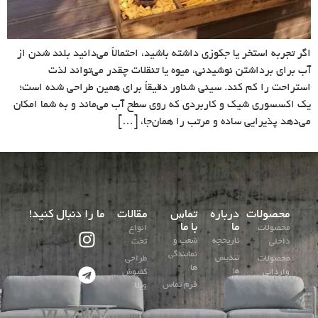
اگر تجربه استخر یا جکوزی داشته باشید، احتمالاً می‌دانید بلند شدن از
آب برای برداشتن نوشیدنی، میوه یا تنقلات چقدر می‌تواند لذت
استراحت را کم کند. سینی شناور دقیقاً برای همین طراحی شده است؛
یک اکسسوری شیک و کاربردی که روی سطح آب می‌ماند و به شما امکان
می‌دهد پذیرایی ساده و مرتب را همان‌جا، […]
محصولات
درباره
تماس
مقالات
ما را دنبال کنید!
ما
با ما
محصولات
انواع
تاریخچه
شعب و
داخلی
تخت
نمایندگی
تندیس
محصولات
طراحی
ها
ها
وارداتی
کفپوش
فرم تماس
ویلا