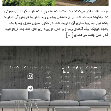
مردم اقلب فکر می‌کنند جذابیت خانه به خودِ خانه باز میگردد درصورتی
که اینگونه نیست. شما برای داشتن ویلایی زیبا نیاز به فروش آن ندارید،
بلکه نیاز به زیبا سازی آن دارید. شما در دکوراسیون منزل چه با یک
باغچه کوچک، یک آبنمای زیبا و یا حتی نورپردازی های متفاوت می‌توانید
گذراندن وقت در فضای […]
محصولات
درباره
تماس
مقالات
ما را دنبال کنید!
ما
با ما
محصولات
انواع
تاریخچه
شعب و
داخلی
تخت
نمایندگی
تندیس
محصولات
طراحی
ها
ها
وارداتی
کفپوش
فرم تماس
ویلا