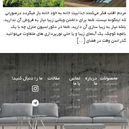
مردم اقلب فکر می‌کنند جذابیت خانه به خودِ خانه باز میگردد درصورتی
که اینگونه نیست. شما برای داشتن ویلایی زیبا نیاز به فروش آن ندارید،
بلکه نیاز به زیبا سازی آن دارید. شما در دکوراسیون منزل چه با یک
باغچه کوچک، یک آبنمای زیبا و یا حتی نورپردازی های متفاوت می‌توانید
گذراندن وقت در فضای […]
محصولات
درباره
تماس
مقالات
ما را دنبال کنید!
ما
با ما
محصولات
انواع
تاریخچه
شعب و
داخلی
تخت
نمایندگی
تندیس
محصولات
طراحی
ها
ها
وارداتی
کفپوش
فرم تماس
ویلا