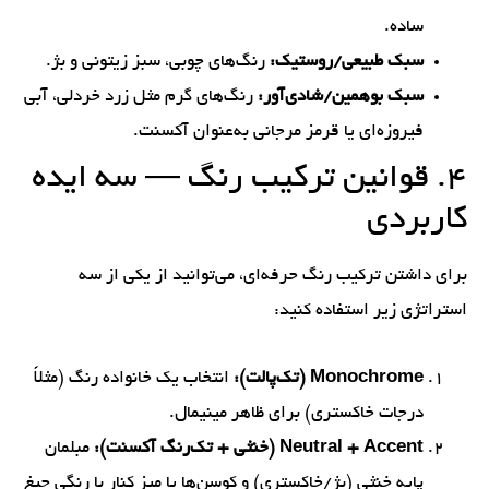
ساده.
سبک طبیعی/روستیک:
رنگ‌های چوبی، سبز زیتونی و بژ.
سبک بوهمین/شادی‌آور:
رنگ‌های گرم مثل زرد خردلی، آبی
فیروزه‌ای یا قرمز مرجانی به‌عنوان آکسنت.
۴. قوانین ترکیب رنگ — سه ایده
کاربردی
برای داشتن ترکیب رنگ حرفه‌ای، می‌توانید از یکی از سه
استراتژی زیر استفاده کنید:
Monochrome (تک‌پالت):
انتخاب یک خانواده رنگ (مثلاً
درجات خاکستری) برای ظاهر مینیمال.
Neutral + Accent (خنثی + تک‌رنگ آکسنت):
مبلمان
پایه خنثی (بژ/خاکستری) و کوسن‌ها یا میز کنار با رنگی جیغ