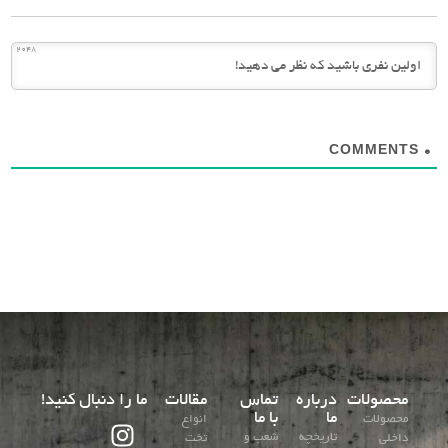
2048
COMMENTS
0
محصولات
درباره
تماس
مقالات
ما را دنبال کنید!
ما
با ما
محصولات
انواع
تاریخچه
شعب و
داخلی
تخت