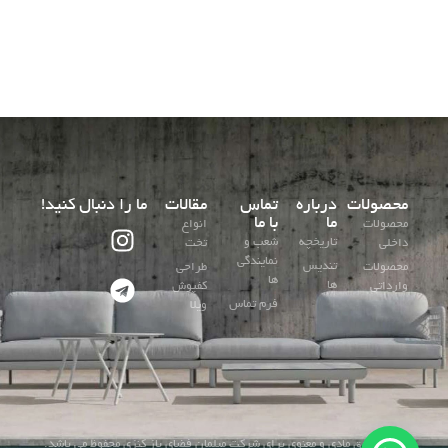
محصولات
درباره
تماس
مقالات
ما را دنبال کنید!
ما
با ما
محصولات
انواع
تاریخچه
شعب و
داخلی
تخت
نمایندگی
تندیس
محصولات
طراحی
ها
ها
وارداتی
کفپوش
فرم تماس
ویلا
کلیه حقوق مادی و معنوی برای شرکت مبلمان فضای باز کنزی محفوظ می باشد.