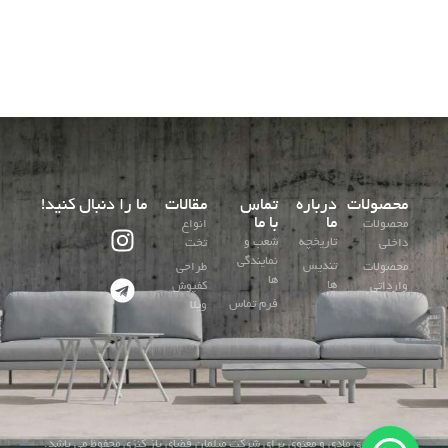
محصولات
درباره
تماس
مقالات
ما را دنبال کنید!
ما
با ما
محصولات
انواع
تاریخچه
شعب و
داخلی
تخت
نمایندگی
تندیس
محصولات
طراحی
ها
ها
وارداتی
کفپوش
فرم تماس
ویلا
کلیه حقوق مادی و معنوی برای شرکت مبلمان فضای باز کنزی محفوظ می باشد.