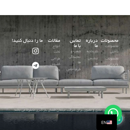
محصولات
درباره
تماس
مقالات
ما را دنبال کنید!
ما
با ما
محصولات
انواع
تاریخچه
شعب و
داخلی
تخت
نمایندگی
تندیس
محصولات
طراحی
ها
ها
وارداتی
کفپوش
فرم تماس
ویلا
کلیه حقوق مادی و معنوی برای شرکت مبلمان فضای باز کنزی محفوظ می باشد.
EN