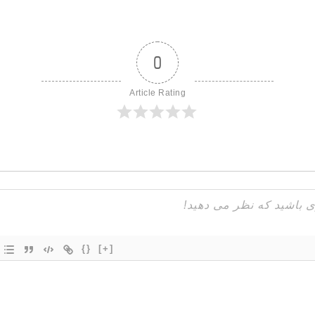
0
Article Rating
{}
[+]