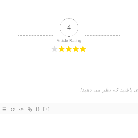
4
Article Rating
{}
[+]