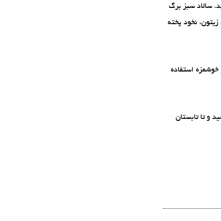
د. سالاد سبز برگ
زیتون، نخود پخته
 خوشمزه استفاده
د و تا تابستان