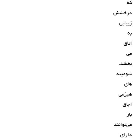
که
درخشش
زیبایی
به
اتاق
می
بخشد.
شومینه
های
هیزمی
اجاق
باز
می‌توانند
دارای