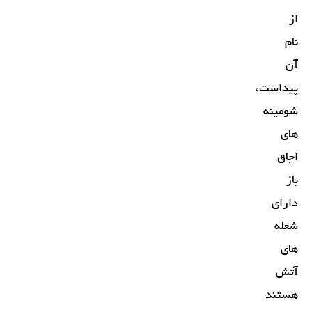
از
نام
آن
پیداست،
شومینه
های
اجاق
باز
دارای
شعله
های
آتش
هستند