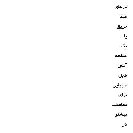
درهای
ضد
حریق
یا
یک
صفحه
آتش
قابل
جابجایی
برای
محافظت
بیشتر
در