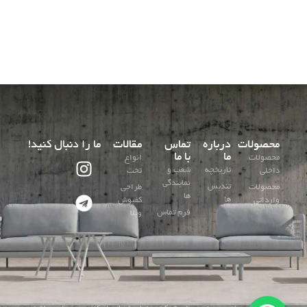
محصولات
درباره
تماس
مقالات
ما را دنبال کنید!
ما
با ما
محصولات
انواع
تاریخچه
شعب و
داخلی
تخت
نمایندگی
تندیس
محصولات
طراحی
ها
ها
وارداتی
کفپوش
فرم تماس
ویلا