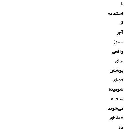
با
استفاده
از
آجر
نسوز
واقعی
برای
پوشش
فضای
شومینه
ساخته
می‌شوند.
همانطور
که