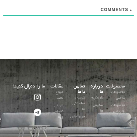
COMMENTS
0
محصولات
درباره
تماس
مقالات
ما را دنبال کنید!
ما
با ما
محصولات
انواع
تاریخچه
شعب و
داخلی
تخت
نمایندگی
تندیس
محصولات
طراحی
ها
ها
وارداتی
کفپوش
فرم تماس
ویلا