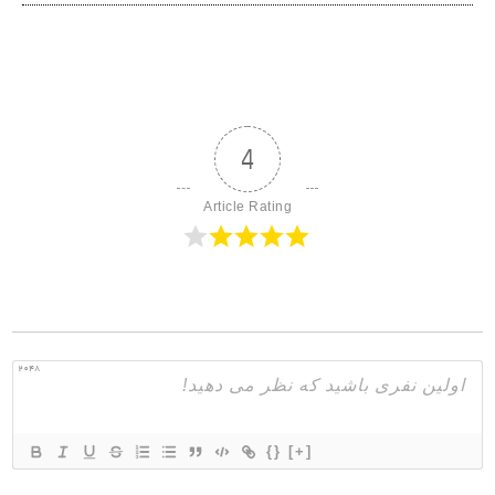
4
Article Rating
2048
{}
[+]