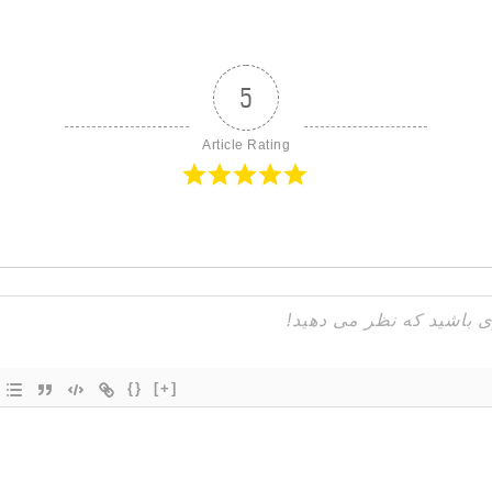
5
Article Rating
{}
[+]