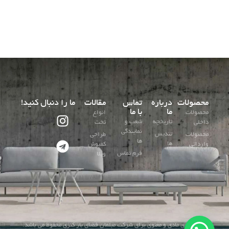
محصولات
درباره
تماس
مقالات
ما را دنبال کنید!
ما
با ما
محصولات
انواع
تاریخچه
شعب و
داخلی
تخت
نمایندگی
تندیس
محصولات
طراحی
ها
ها
وارداتی
کفپوش
فرم تماس
ویلا
کلیه حقوق مادی و معنوی برای شرکت مبلمان فضای باز کنزی محفوظ می باشد.